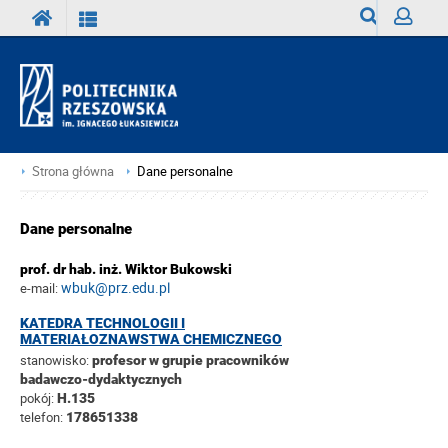
Wyszukiwark
Zaloguj
Strona główna
Dane personalne
Dane personalne
prof. dr hab. inż. Wiktor Bukowski
wbuk@prz.edu.pl
e-mail:
KATEDRA TECHNOLOGII I
MATERIAŁOZNAWSTWA CHEMICZNEGO
stanowisko:
profesor w grupie pracowników
badawczo-dydaktycznych
pokój:
H.135
telefon:
178651338